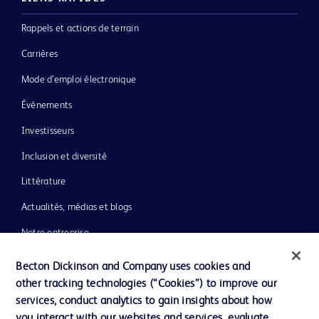
Rappels et actions de terrain
Carrières
Mode d’emploi électronique
Événements
Investisseurs
Inclusion et diversité
Littérature
Actualités, médias et blogs
Notre entreprise
Éthique et conformité
Becton Dickinson and Company uses cookies and
other tracking technologies (“Cookies”) to improve our
Assistance
services, conduct analytics to gain insights about how
you interact with our websites and services, evaluate