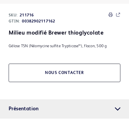
SKU:
211716
GTIN:
00382902117162
Milieu modifié Brewer thioglycolate
Gélose TSN (Néomycine sulfite Trypticase™), flacon, 500 g
NOUS CONTACTER
Présentation