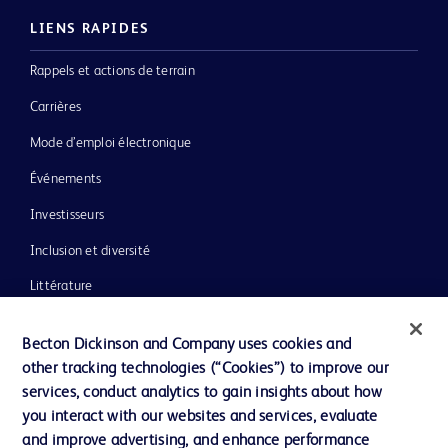
LIENS RAPIDES
Rappels et actions de terrain
Carrières
Mode d’emploi électronique
Événements
Investisseurs
Inclusion et diversité
Littérature
Actualités, médias et blogs
Becton Dickinson and Company uses cookies and
Notre entreprise
other tracking technologies (“Cookies”) to improve our
services, conduct analytics to gain insights about how
Éthique et conformité
you interact with our websites and services, evaluate
Assistance
and improve advertising, and enhance performance