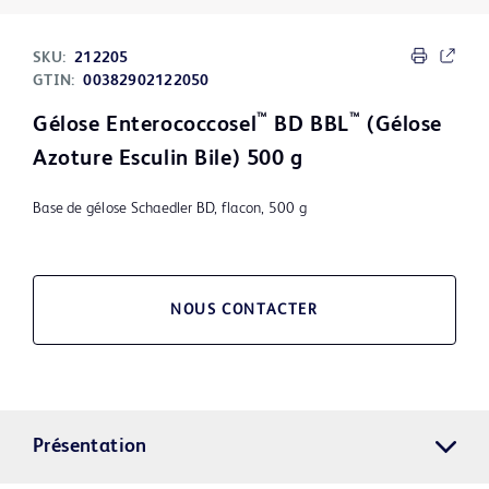
SKU:
212205
GTIN:
00382902122050
™
™
Gélose Enterococcosel
BD BBL
(Gélose
Azoture Esculin Bile) 500 g
Base de gélose Schaedler BD, flacon, 500 g
NOUS CONTACTER
Présentation