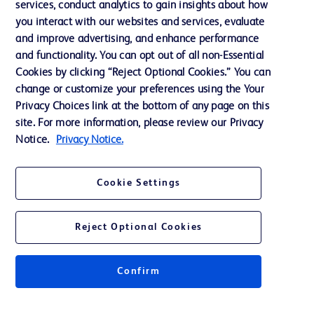
services, conduct analytics to gain insights about how
Éthique et conformité
you interact with our websites and services, evaluate
Assistance
and improve advertising, and enhance performance
and functionality. You can opt out of all non-Essential
Cookies by clicking “Reject Optional Cookies.” You can
Nous contacter
change or customize your preferences using the Your
Privacy Choices link at the bottom of any page on this
Préférences en matière de cookies
site. For more information, please review our Privacy
Confidentialité
Notice.
Privacy Notice.
Conditions d’utilisation
Cookie Settings
Accessibilité du site Web
Reject Optional Cookies
Confirm
© 2026 BD. Tous droits réservés. BD et le logo de BD sont des marques
commerciales de Becton, Dickinson and Company. Toutes les autres
marques appartiennent à leurs propriétaires respectifs.