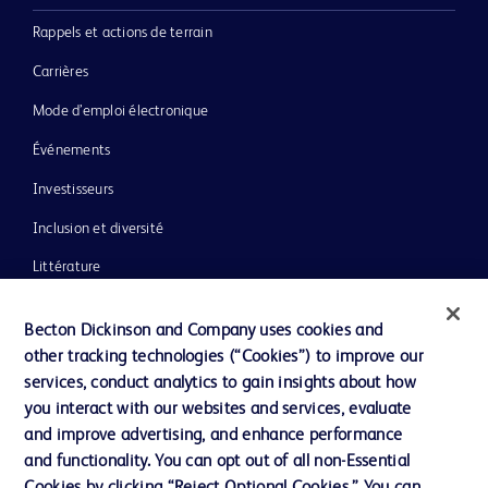
Rappels et actions de terrain
Carrières
Mode d’emploi électronique
Événements
Investisseurs
Inclusion et diversité
Littérature
Actualités, médias et blogs
Becton Dickinson and Company uses cookies and
Notre entreprise
other tracking technologies (“Cookies”) to improve our
services, conduct analytics to gain insights about how
Éthique et conformité
you interact with our websites and services, evaluate
Assistance
and improve advertising, and enhance performance
and functionality. You can opt out of all non-Essential