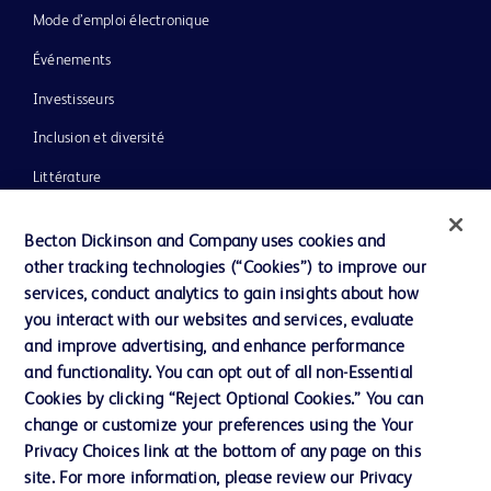
Mode d’emploi électronique
Événements
Investisseurs
Inclusion et diversité
Littérature
Actualités, médias et blogs
Becton Dickinson and Company uses cookies and
Notre entreprise
other tracking technologies (“Cookies”) to improve our
services, conduct analytics to gain insights about how
Éthique et conformité
you interact with our websites and services, evaluate
Assistance
and improve advertising, and enhance performance
and functionality. You can opt out of all non-Essential
Cookies by clicking “Reject Optional Cookies.” You can
Nous contacter
change or customize your preferences using the Your
Privacy Choices link at the bottom of any page on this
Préférences en matière de cookies
site. For more information, please review our Privacy