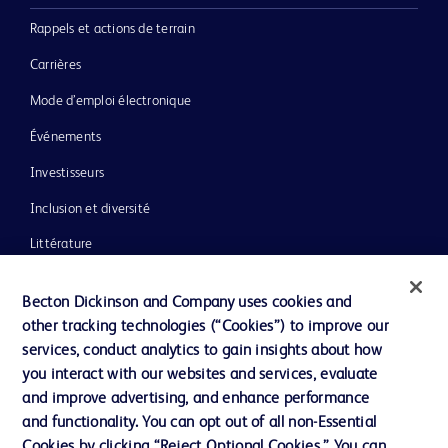
Rappels et actions de terrain
Carrières
Mode d’emploi électronique
Événements
Investisseurs
Inclusion et diversité
Littérature
Actualités, médias et blogs
Becton Dickinson and Company uses cookies and
Notre entreprise
other tracking technologies (“Cookies”) to improve our
services, conduct analytics to gain insights about how
Éthique et conformité
you interact with our websites and services, evaluate
Assistance
and improve advertising, and enhance performance
and functionality. You can opt out of all non-Essential
Cookies by clicking “Reject Optional Cookies.” You can