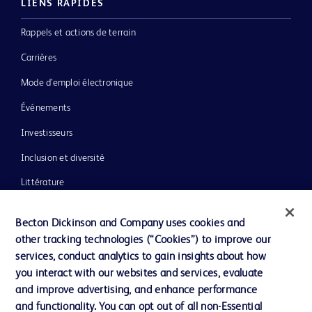
LIENS RAPIDES
Rappels et actions de terrain
Carrières
Mode d’emploi électronique
Événements
Investisseurs
Inclusion et diversité
Littérature
Actualités, médias et blogs
Becton Dickinson and Company uses cookies and
Notre entreprise
other tracking technologies (“Cookies”) to improve our
services, conduct analytics to gain insights about how
Éthique et conformité
you interact with our websites and services, evaluate
Assistance
and improve advertising, and enhance performance
and functionality. You can opt out of all non-Essential