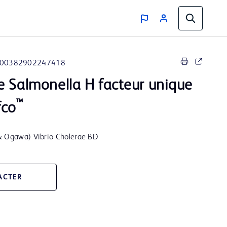
00382902247418
e Salmonella H facteur unique
™
fco
& Ogawa) Vibrio Cholerae BD
ACTER