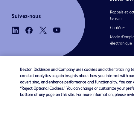
Rappels et ac
Suivez-nous
terrain
Carrières
Mode d’emplo
électronique
Becton Dickinson and Company uses cookies and other tracking tec
conduct analytics to gain insights about how you interact with ou
Nous contacter
Préférences en matière de cookies
advertising, and enhance performance and functionality. You can op
“Reject Optional Cookies.” You can change or customize your prefe
bottom of any page on this site. For more information, please rev
© 2026 BD. Tous droits réservés. BD et le log
sont des marques commerciales de Becton, Di
and Company. Toutes les autres marques
appartiennent à leurs propriétaires respectifs.