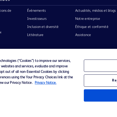
tions de
Événements
Actualités, médias et blogs
Investisseurs
Notre entreprise
Inclusion et diversité
Éthique et conformité
i
Littérature
Assistance
hnologies (“Cookies”) to improve our services,
r websites and services, evaluate and improve
Confidentialité
Conditions d’utilisation
Accessibilit
t out of all non-Essential Cookies by clicking
rences using the Your Privacy Choices link at the
Re
iew our Privacy Notice.
Privacy Notice.
o de BD
ckinson