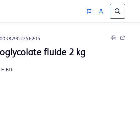
00382902256205
ioglycolate fluide 2 kg
e H BD