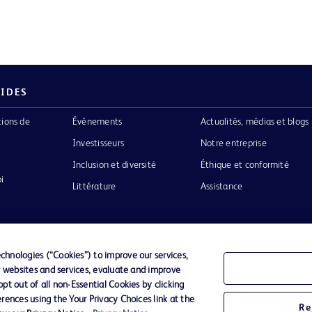
PIDES
tions de
Événements
Actualités, médias et blogs
Investisseurs
Notre entreprise
Inclusion et diversité
Éthique et conformité
i
Littérature
Assistance
hnologies (“Cookies”) to improve our services,
r websites and services, evaluate and improve
Confidentialité
Conditions d’utilisation
Accessibilit
t out of all non-Essential Cookies by clicking
rences using the Your Privacy Choices link at the
Re