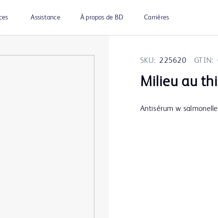
ces
Assistance
À propos de BD
Carrières
SKU:
225620
GTIN:
Milieu au th
Antisérum w salmonell