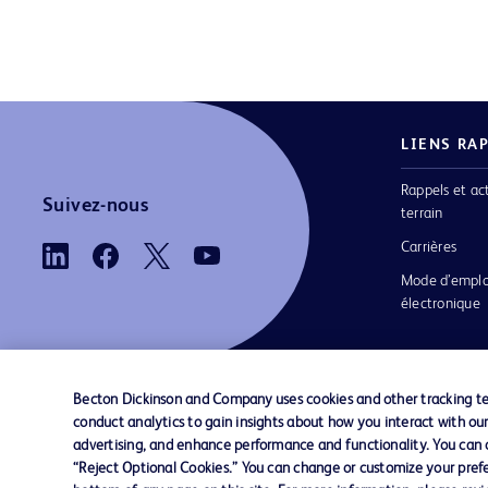
LIENS RA
Rappels et ac
Suivez-nous
terrain
Carrières
Mode d’emplo
électronique
Becton Dickinson and Company uses cookies and other tracking tec
conduct analytics to gain insights about how you interact with ou
Nous contacter
Préférences en matière de cookies
advertising, and enhance performance and functionality. You can op
“Reject Optional Cookies.” You can change or customize your prefe