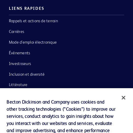
LIENS RAPIDES
Rappels et actions de terrain
Carrières
Mode d’emploi électronique
Événements
Investisseurs
Inclusion et diversité
Littérature
Actualités, médias et blogs
Becton Dickinson and Company uses cookies and
Notre entreprise
other tracking technologies (“Cookies”) to improve our
services, conduct analytics to gain insights about how
Éthique et conformité
you interact with our websites and services, evaluate
Assistance
and improve advertising, and enhance performance