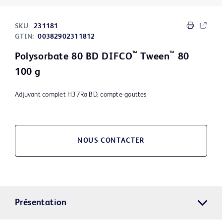
SKU:
231181
GTIN:
00382902311812
™
™
Polysorbate 80 BD DIFCO
Tween
80
100 g
Adjuvant complet H37Ra BD, compte-gouttes
NOUS CONTACTER
Présentation