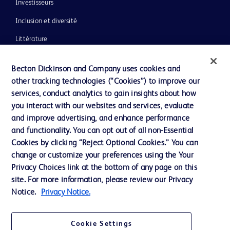
Investisseurs
Inclusion et diversité
Littérature
Actualités, médias et blogs
Becton Dickinson and Company uses cookies and
Notre entreprise
other tracking technologies (“Cookies”) to improve our
services, conduct analytics to gain insights about how
Éthique et conformité
you interact with our websites and services, evaluate
Assistance
and improve advertising, and enhance performance
and functionality. You can opt out of all non-Essential
Cookies by clicking “Reject Optional Cookies.” You can
Nous contacter
change or customize your preferences using the Your
Privacy Choices link at the bottom of any page on this
Préférences en matière de cookies
site. For more information, please review our Privacy
Confidentialité
Notice.
Privacy Notice.
Conditions d’utilisation
Cookie Settings
Accessibilité du site Web