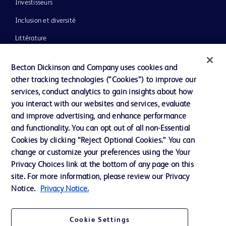
Investisseurs
Inclusion et diversité
Littérature
Actualités, médias et blogs
Becton Dickinson and Company uses cookies and
Notre entreprise
other tracking technologies (“Cookies”) to improve our
services, conduct analytics to gain insights about how
Éthique et conformité
you interact with our websites and services, evaluate
Assistance
and improve advertising, and enhance performance
and functionality. You can opt out of all non-Essential
Cookies by clicking “Reject Optional Cookies.” You can
Nous contacter
change or customize your preferences using the Your
Privacy Choices link at the bottom of any page on this
Préférences en matière de cookies
site. For more information, please review our Privacy
Confidentialité
Notice.
Privacy Notice.
Conditions d’utilisation
Cookie Settings
Accessibilité du site Web