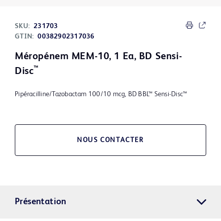
SKU:
231703
GTIN:
00382902317036
Méropénem MEM-10, 1 Ea, BD Sensi-
™
Disc
Pipéracilline/Tazobactam 100/10 mcg, BD BBL™ Sensi-Disc™
NOUS CONTACTER
Présentation