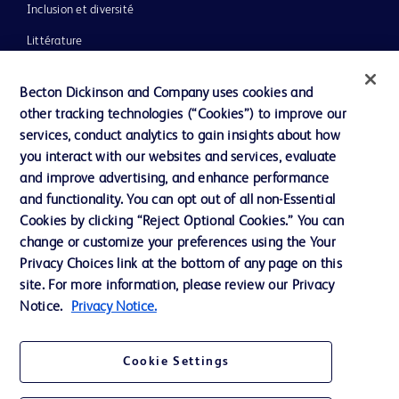
Inclusion et diversité
Littérature
Actualités, médias et blogs
Becton Dickinson and Company uses cookies and
Notre entreprise
other tracking technologies (“Cookies”) to improve our
services, conduct analytics to gain insights about how
Éthique et conformité
you interact with our websites and services, evaluate
Assistance
and improve advertising, and enhance performance
and functionality. You can opt out of all non-Essential
Cookies by clicking “Reject Optional Cookies.” You can
Nous contacter
change or customize your preferences using the Your
Privacy Choices link at the bottom of any page on this
Préférences en matière de cookies
site. For more information, please review our Privacy
Confidentialité
Notice.
Privacy Notice.
Conditions d’utilisation
Cookie Settings
Accessibilité du site Web