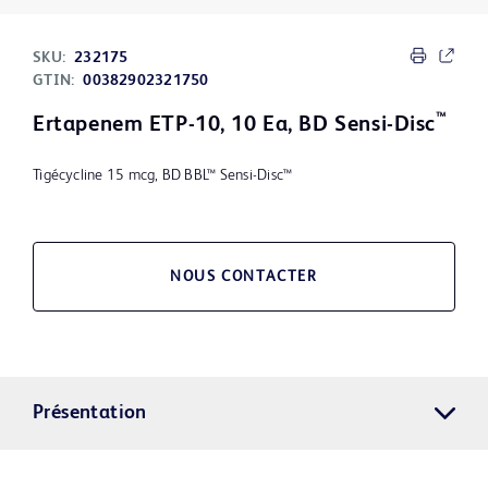
SKU:
232175
GTIN:
00382902321750
™
Ertapenem ETP-10, 10 Ea, BD Sensi-Disc
Tigécycline 15 mcg, BD BBL™ Sensi-Disc™
NOUS CONTACTER
Présentation