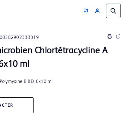
00382902333319
microbien Chlortétracycline A
6x10 ml
P Polymyxine B BD, 6x10 ml
ACTER