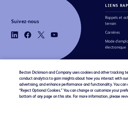
LIENS RA
Rappels et ac
Suivez-nous
terrain
Carrières
Mode d’emplo
électronique
Becton Dickinson and Company uses cookies and other tracking tec
conduct analytics to gain insights about how you interact with ou
Nous contacter
Préférences en matière de cookies
advertising, and enhance performance and functionality. You can op
“Reject Optional Cookies.” You can change or customize your prefe
bottom of any page on this site. For more information, please rev
© 2026 BD. Tous droits réservés. BD et le log
sont des marques commerciales de Becton, Di
and Company. Toutes les autres marques
appartiennent à leurs propriétaires respectifs.