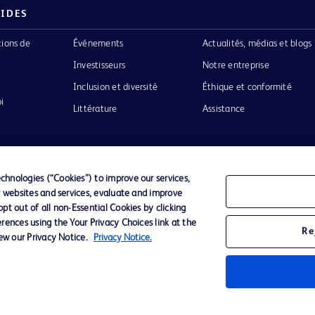
PIDES
tions de
Événements
Actualités, médias et blogs
Investisseurs
Notre entreprise
Inclusion et diversité
Éthique et conformité
i
Littérature
Assistance
hnologies (“Cookies”) to improve our services,
r websites and services, evaluate and improve
Confidentialité
Conditions d’utilisation
Accessibilit
t out of all non-Essential Cookies by clicking
rences using the Your Privacy Choices link at the
Re
iew our Privacy Notice.
Privacy Notice.
o de BD
ckinson