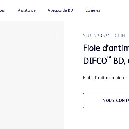
ces
Assistance
À propos de BD
Carrières
SKU:
233331
GTIN:
Fiole d’anti
™
DIFCO
BD, 
Fiole d’antimicrobien 
NOUS CONT