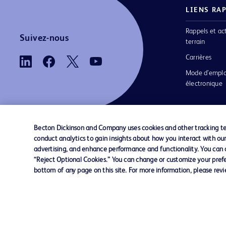
LIENS RA
Rappels et ac
Suivez-nous
terrain
Carrières
Mode d’emplo
électronique
Becton Dickinson and Company uses cookies and other tracking tec
conduct analytics to gain insights about how you interact with ou
Nous contacter
Préférences en matière de cookies
advertising, and enhance performance and functionality. You can op
“Reject Optional Cookies.” You can change or customize your prefe
bottom of any page on this site. For more information, please rev
© 2026 BD. Tous droits réservés. BD et le log
sont des marques commerciales de Becton, Di
and Company. Toutes les autres marques
appartiennent à leurs propriétaires respectifs.