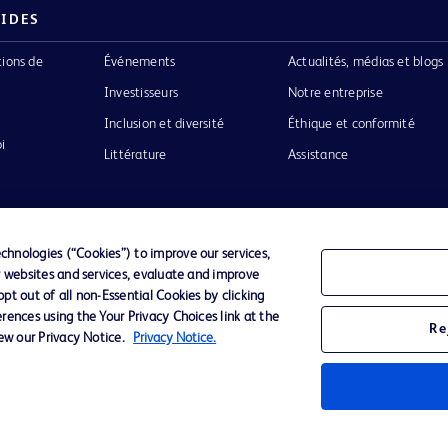
PIDES
tions de
Événements
Actualités, médias et blogs
Investisseurs
Notre entreprise
Inclusion et diversité
Éthique et conformité
i
Littérature
Assistance
hnologies (“Cookies”) to improve our services,
r websites and services, evaluate and improve
Confidentialité
Conditions d’utilisation
Accessibilit
t out of all non-Essential Cookies by clicking
rences using the Your Privacy Choices link at the
Re
iew our Privacy Notice.
Privacy Notice.
o de BD
ckinson