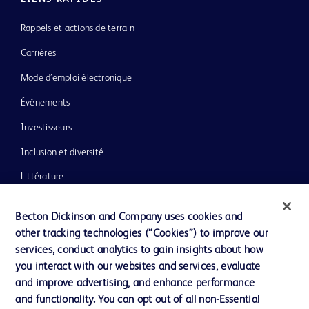
Rappels et actions de terrain
Carrières
Mode d’emploi électronique
Événements
Investisseurs
Inclusion et diversité
Littérature
Actualités, médias et blogs
Becton Dickinson and Company uses cookies and
Notre entreprise
other tracking technologies (“Cookies”) to improve our
services, conduct analytics to gain insights about how
Éthique et conformité
you interact with our websites and services, evaluate
Assistance
and improve advertising, and enhance performance
and functionality. You can opt out of all non-Essential