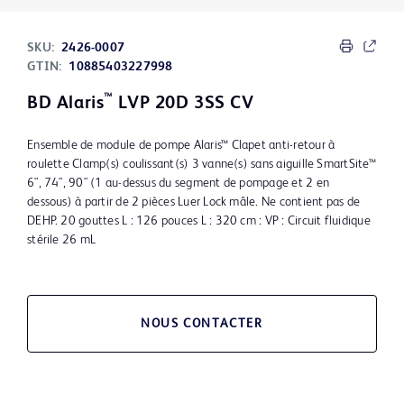
SKU:
2426-0007
GTIN:
10885403227998
™
BD Alaris
LVP 20D 3SS CV
Ensemble de module de pompe Alaris™ Clapet anti-retour à
roulette Clamp(s) coulissant(s) 3 vanne(s) sans aiguille SmartSite™
6", 74", 90" (1 au-dessus du segment de pompage et 2 en
dessous) à partir de 2 pièces Luer Lock mâle. Ne contient pas de
DEHP. 20 gouttes L : 126 pouces L : 320 cm : VP : Circuit fluidique
stérile 26 mL
NOUS CONTACTER