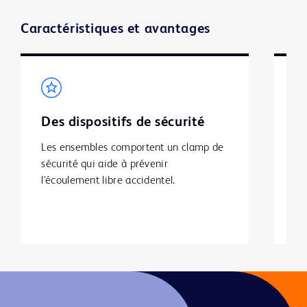
Video
Caractéristiques et avantages
Des dispositifs de sécurité
U
c
Les ensembles comportent un clamp de 
m
sécurité qui aide à prévenir 
l'écoulement libre accidentel. 
En
sp
ca
d'
fe
et
po