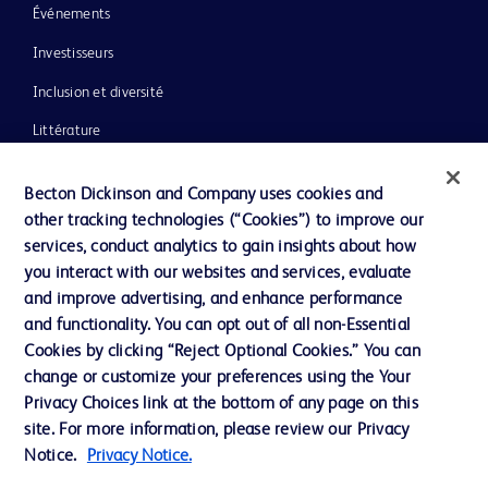
Événements
Investisseurs
Inclusion et diversité
Littérature
Actualités, médias et blogs
Becton Dickinson and Company uses cookies and
Notre entreprise
other tracking technologies (“Cookies”) to improve our
services, conduct analytics to gain insights about how
Éthique et conformité
you interact with our websites and services, evaluate
Assistance
and improve advertising, and enhance performance
and functionality. You can opt out of all non-Essential
Cookies by clicking “Reject Optional Cookies.” You can
Nous contacter
change or customize your preferences using the Your
Privacy Choices link at the bottom of any page on this
Préférences en matière de cookies
site. For more information, please review our Privacy
Confidentialité
Notice.
Privacy Notice.