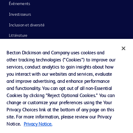
Événements
Investisseurs
Inclusion et diversité
Littérature
Actualités, médias et blogs
Becton Dickinson and Company uses cookies and
Notre entreprise
other tracking technologies (“Cookies”) to improve our
services, conduct analytics to gain insights about how
Éthique et conformité
you interact with our websites and services, evaluate
Assistance
and improve advertising, and enhance performance
and functionality. You can opt out of all non-Essential
Cookies by clicking “Reject Optional Cookies.” You can
Nous contacter
change or customize your preferences using the Your
Privacy Choices link at the bottom of any page on this
Préférences en matière de cookies
site. For more information, please review our Privacy
Confidentialité
Notice.
Privacy Notice.