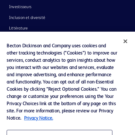
Investisseurs
Inclusion et diversité
Littérature
Actualités, médias et blogs
Becton Dickinson and Company uses cookies and
Notre entreprise
other tracking technologies (“Cookies”) to improve our
services, conduct analytics to gain insights about how
Éthique et conformité
you interact with our websites and services, evaluate
Assistance
and improve advertising, and enhance performance
and functionality. You can opt out of all non-Essential
Cookies by clicking “Reject Optional Cookies.” You can
Nous contacter
change or customize your preferences using the Your
Privacy Choices link at the bottom of any page on this
Préférences en matière de cookies
site. For more information, please review our Privacy
Confidentialité
Notice.
Privacy Notice.
Conditions d’utilisation