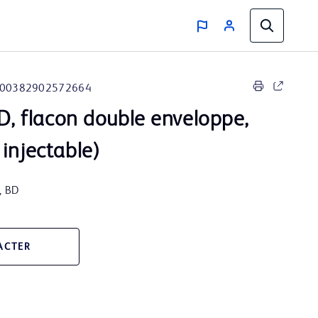
00382902572664
BD, flacon double enveloppe,
injectable)
, BD
ACTER