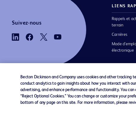
LIENS RA
Rappels et ac
Suivez-nous
terrain
Carrières
Mode d’emplo
électronique
Becton Dickinson and Company uses cookies and other tracking tec
conduct analytics to gain insights about how you interact with ou
Nous contacter
Préférences en matière de cookies
advertising, and enhance performance and functionality. You can op
“Reject Optional Cookies.” You can change or customize your prefe
bottom of any page on this site. For more information, please rev
© 2026 BD. Tous droits réservés. BD et le log
sont des marques commerciales de Becton, Di
and Company. Toutes les autres marques
appartiennent à leurs propriétaires respectifs.