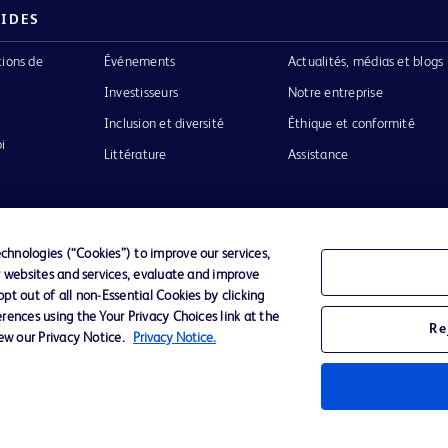
PIDES
tions de
Événements
Actualités, médias et blogs
Investisseurs
Notre entreprise
Inclusion et diversité
Éthique et conformité
i
Littérature
Assistance
hnologies (“Cookies”) to improve our services,
r websites and services, evaluate and improve
Confidentialité
Conditions d’utilisation
Accessibilit
t out of all non-Essential Cookies by clicking
rences using the Your Privacy Choices link at the
Re
iew our Privacy Notice.
Privacy Notice.
o de BD
ckinson