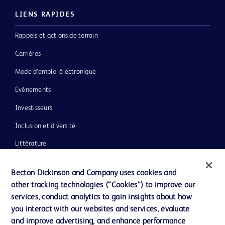
LIENS RAPIDES
Rappels et actions de terrain
Carrières
Mode d’emploi électronique
Événements
Investisseurs
Inclusion et diversité
Littérature
Actualités, médias et blogs
Becton Dickinson and Company uses cookies and
Notre entreprise
other tracking technologies (“Cookies”) to improve our
services, conduct analytics to gain insights about how
Éthique et conformité
you interact with our websites and services, evaluate
Assistance
and improve advertising, and enhance performance