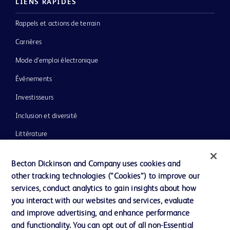
LIENS RAPIDES
Rappels et actions de terrain
Carrières
Mode d’emploi électronique
Événements
Investisseurs
Inclusion et diversité
Littérature
Actualités, médias et blogs
Becton Dickinson and Company uses cookies and
Notre entreprise
other tracking technologies (“Cookies”) to improve our
services, conduct analytics to gain insights about how
Éthique et conformité
you interact with our websites and services, evaluate
Assistance
and improve advertising, and enhance performance
and functionality. You can opt out of all non-Essential