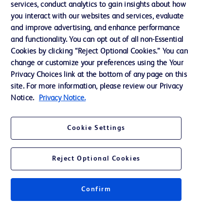
services, conduct analytics to gain insights about how
Éthique et conformité
you interact with our websites and services, evaluate
Assistance
and improve advertising, and enhance performance
and functionality. You can opt out of all non-Essential
Cookies by clicking “Reject Optional Cookies.” You can
Nous contacter
change or customize your preferences using the Your
Privacy Choices link at the bottom of any page on this
Préférences en matière de cookies
site. For more information, please review our Privacy
Confidentialité
Notice.
Privacy Notice.
Conditions d’utilisation
Cookie Settings
Accessibilité du site Web
Reject Optional Cookies
Confirm
© 2026 BD. Tous droits réservés. BD et le logo de BD sont des marques
commerciales de Becton, Dickinson and Company. Toutes les autres
marques appartiennent à leurs propriétaires respectifs.