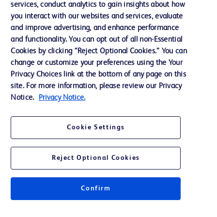
services, conduct analytics to gain insights about how
Éthique et conformité
you interact with our websites and services, evaluate
Assistance
and improve advertising, and enhance performance
and functionality. You can opt out of all non-Essential
Cookies by clicking “Reject Optional Cookies.” You can
Nous contacter
change or customize your preferences using the Your
Privacy Choices link at the bottom of any page on this
Préférences en matière de cookies
site. For more information, please review our Privacy
Confidentialité
Notice.
Privacy Notice.
Conditions d’utilisation
Cookie Settings
Accessibilité du site Web
Reject Optional Cookies
Confirm
© 2026 BD. Tous droits réservés. BD et le logo de BD sont des marques
commerciales de Becton, Dickinson and Company. Toutes les autres
marques appartiennent à leurs propriétaires respectifs.