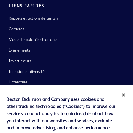
LIENS RAPIDES
Rappels et actions de terrain
Carrières
Mode d’emploi électronique
Événements
Investisseurs
Inclusion et diversité
Littérature
Actualités, médias et blogs
Becton Dickinson and Company uses cookies and
Notre entreprise
other tracking technologies (“Cookies”) to improve our
services, conduct analytics to gain insights about how
Éthique et conformité
you interact with our websites and services, evaluate
Assistance
and improve advertising, and enhance performance