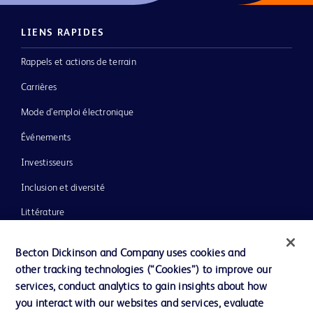
LIENS RAPIDES
Rappels et actions de terrain
Carrières
Mode d’emploi électronique
Événements
Investisseurs
Inclusion et diversité
Littérature
Actualités, médias et blogs
Becton Dickinson and Company uses cookies and
Notre entreprise
other tracking technologies (“Cookies”) to improve our
services, conduct analytics to gain insights about how
Éthique et conformité
you interact with our websites and services, evaluate
Assistance