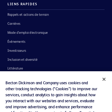
LIENS RAPIDES
Rappels et actions de terrain
Carrières
Mode d’emploi électronique
Événements
Investisseurs
Inclusion et diversité
Littérature
Actualités, médias et blogs
Becton Dickinson and Company uses cookies and
Notre entreprise
other tracking technologies (“Cookies”) to improve our
services, conduct analytics to gain insights about how
Éthique et conformité
you interact with our websites and services, evaluate
Assistance
and improve advertising, and enhance performance