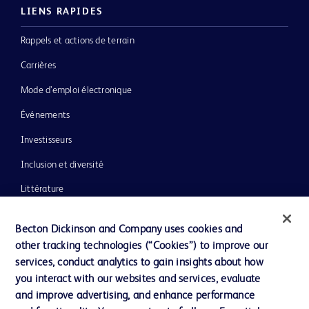
LIENS RAPIDES
Rappels et actions de terrain
Carrières
Mode d’emploi électronique
Événements
Investisseurs
Inclusion et diversité
Littérature
Actualités, médias et blogs
Becton Dickinson and Company uses cookies and
Notre entreprise
other tracking technologies (“Cookies”) to improve our
services, conduct analytics to gain insights about how
Éthique et conformité
you interact with our websites and services, evaluate
Assistance
and improve advertising, and enhance performance