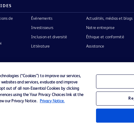
PIDES
tions de
Événements
Actualités, médias et blogs
Investisseurs
Notre entreprise
Inclusion et diversité
Éthique et conformité
i
Littérature
Assistance
hnologies (“Cookies”) to improve our services,
r websites and services, evaluate and improve
Confidentialité
Conditions d’utilisation
Accessibilit
t out of all non-Essential Cookies by clicking
rences using the Your Privacy Choices link at the
Re
iew our Privacy Notice.
Privacy Notice.
o de BD
ckinson