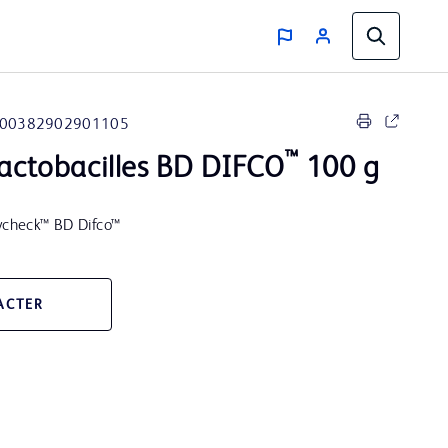
00382902901105
™
lactobacilles BD DIFCO
100 g
check™ BD Difco™
ACTER