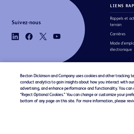
LIENS RA
Rappels et ac
Suivez-nous
terrain
Carrières
Mode d’emplo
électronique
Becton Dickinson and Company uses cookies and other tracking tec
conduct analytics to gain insights about how you interact with ou
Nous contacter
Préférences en matière de cookies
advertising, and enhance performance and functionality. You can op
“Reject Optional Cookies.” You can change or customize your prefe
bottom of any page on this site. For more information, please rev
© 2026 BD. Tous droits réservés. BD et le log
sont des marques commerciales de Becton, Di
and Company. Toutes les autres marques
appartiennent à leurs propriétaires respectifs.