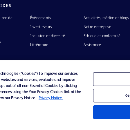
PIDES
tions de
Événements
Actualités, médias et blogs
Investisseurs
Notre entreprise
Inclusion et diversité
Éthique et conformité
i
Littérature
Assistance
hnologies (“Cookies”) to improve our services,
r websites and services, evaluate and improve
Confidentialité
Conditions d’utilisation
Accessibilit
t out of all non-Essential Cookies by clicking
rences using the Your Privacy Choices link at the
Re
iew our Privacy Notice.
Privacy Notice.
o de BD
ckinson