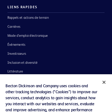
LIENS RAPIDES
Rappels et actions de terrain
Carrières
Mode d’emploi électronique
Événements
Investisseurs
Inclusion et diversité
Littérature
Actualités, médias et blogs
Becton Dickinson and Company uses cookies and
Notre entreprise
other tracking technologies (“Cookies”) to improve our
services, conduct analytics to gain insights about how
Éthique et conformité
you interact with our websites and services, evaluate
Assistance
and improve advertising, and enhance performance