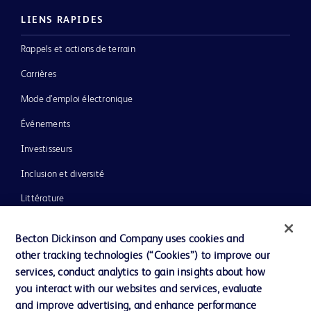
LIENS RAPIDES
Rappels et actions de terrain
Carrières
Mode d’emploi électronique
Événements
Investisseurs
Inclusion et diversité
Littérature
Actualités, médias et blogs
Becton Dickinson and Company uses cookies and
Notre entreprise
other tracking technologies (“Cookies”) to improve our
services, conduct analytics to gain insights about how
Éthique et conformité
you interact with our websites and services, evaluate
Assistance
and improve advertising, and enhance performance