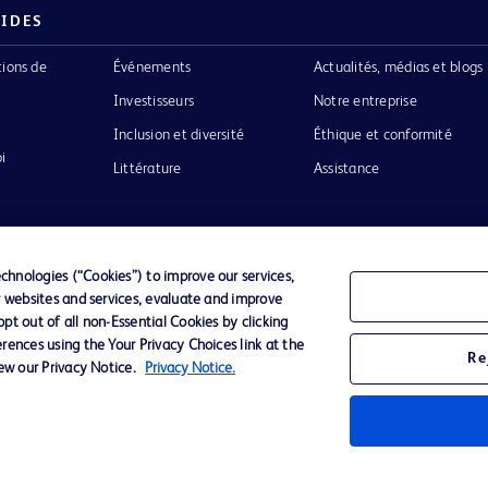
PIDES
tions de
Événements
Actualités, médias et blogs
Investisseurs
Notre entreprise
Inclusion et diversité
Éthique et conformité
i
Littérature
Assistance
hnologies (“Cookies”) to improve our services,
r websites and services, evaluate and improve
Confidentialité
Conditions d’utilisation
Accessibilit
t out of all non-Essential Cookies by clicking
rences using the Your Privacy Choices link at the
Re
iew our Privacy Notice.
Privacy Notice.
o de BD
ckinson