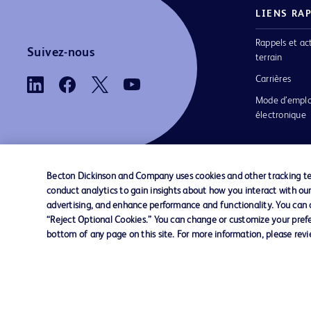
LIENS RA
Rappels et ac
Suivez-nous
terrain
Carrières
Mode d’emplo
électronique
Becton Dickinson and Company uses cookies and other tracking tec
conduct analytics to gain insights about how you interact with ou
Nous contacter
Préférences en matière de cookies
advertising, and enhance performance and functionality. You can op
“Reject Optional Cookies.” You can change or customize your prefe
bottom of any page on this site. For more information, please rev
© 2026 BD. Tous droits réservés. BD et le log
sont des marques commerciales de Becton, Di
and Company. Toutes les autres marques
appartiennent à leurs propriétaires respectifs.