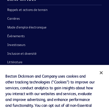
Rappels et actions de terrain
Carrières
Mode d’emploi électronique
Événements
Investisseurs
Inclusion et diversité
Littérature
Actualités, médias et blogs
Becton Dickinson and Company uses cookies and
Notre entreprise
other tracking technologies (“Cookies”) to improve our
services, conduct analytics to gain insights about how
Éthique et conformité
you interact with our websites and services, evaluate
Assistance
and improve advertising, and enhance performance
and functionality. You can opt out of all non-Essential