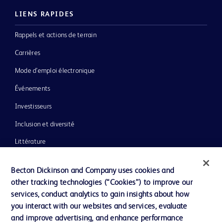
LIENS RAPIDES
Rappels et actions de terrain
Carrières
Mode d’emploi électronique
Événements
Investisseurs
Inclusion et diversité
Littérature
Actualités, médias et blogs
Becton Dickinson and Company uses cookies and
Notre entreprise
other tracking technologies (“Cookies”) to improve our
services, conduct analytics to gain insights about how
Éthique et conformité
you interact with our websites and services, evaluate
Assistance
and improve advertising, and enhance performance