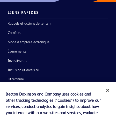
LIENS RAPIDES
Rappels et actions de terrain
Carrières
Mode d’emploi électronique
Événements
Investisseurs
Inclusion et diversité
Littérature
Actualités, médias et blogs
Becton Dickinson and Company uses cookies and
Notre entreprise
other tracking technologies (“Cookies”) to improve our
services, conduct analytics to gain insights about how
Éthique et conformité
you interact with our websites and services, evaluate