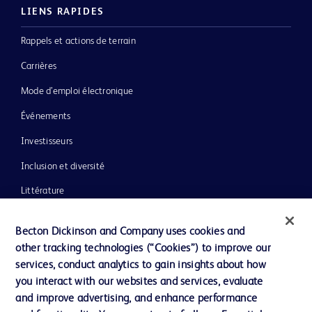
LIENS RAPIDES
Rappels et actions de terrain
Carrières
Mode d’emploi électronique
Événements
Investisseurs
Inclusion et diversité
Littérature
Actualités, médias et blogs
Becton Dickinson and Company uses cookies and
Notre entreprise
other tracking technologies (“Cookies”) to improve our
services, conduct analytics to gain insights about how
Éthique et conformité
you interact with our websites and services, evaluate
Assistance
and improve advertising, and enhance performance