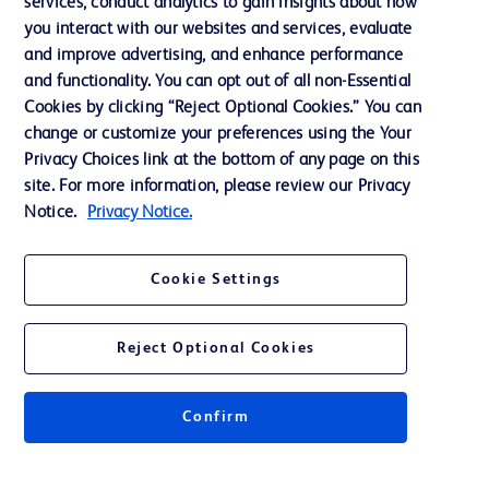
services, conduct analytics to gain insights about how
Éthique et conformité
you interact with our websites and services, evaluate
Assistance
and improve advertising, and enhance performance
and functionality. You can opt out of all non-Essential
Cookies by clicking “Reject Optional Cookies.” You can
Nous contacter
change or customize your preferences using the Your
Privacy Choices link at the bottom of any page on this
Préférences en matière de cookies
site. For more information, please review our Privacy
Confidentialité
Notice.
Privacy Notice.
Conditions d’utilisation
Cookie Settings
Accessibilité du site Web
Reject Optional Cookies
Confirm
© 2026 BD. Tous droits réservés. BD et le logo de BD sont des marques
commerciales de Becton, Dickinson and Company. Toutes les autres
marques appartiennent à leurs propriétaires respectifs.