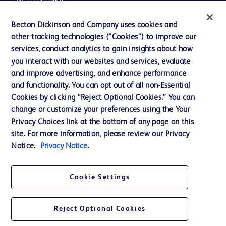
Notre entreprise
Éthique et conformité
Becton Dickinson and Company uses cookies and
other tracking technologies (“Cookies”) to improve our
Assistance
services, conduct analytics to gain insights about how
you interact with our websites and services, evaluate
and improve advertising, and enhance performance
Nous contacter
and functionality. You can opt out of all non-Essential
Préférences en matière de cookies
Cookies by clicking “Reject Optional Cookies.” You can
change or customize your preferences using the Your
Confidentialité
Privacy Choices link at the bottom of any page on this
Conditions d’utilisation
site. For more information, please review our Privacy
Notice.
Privacy Notice.
Accessibilité du site Web
Cookie Settings
Reject Optional Cookies
© 2026 BD. Tous droits réservés. BD et le logo de BD sont des marques
commerciales de Becton, Dickinson and Company. Toutes les autres