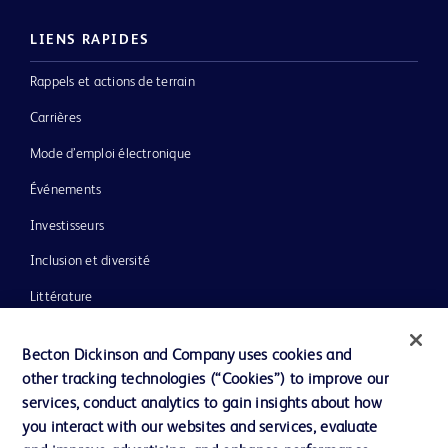
LIENS RAPIDES
Rappels et actions de terrain
Carrières
Mode d’emploi électronique
Événements
Investisseurs
Inclusion et diversité
Littérature
Actualités, médias et blogs
Becton Dickinson and Company uses cookies and
Notre entreprise
other tracking technologies (“Cookies”) to improve our
services, conduct analytics to gain insights about how
Éthique et conformité
you interact with our websites and services, evaluate
Assistance