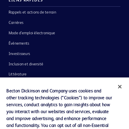
LIENS RAPIDES
Rappels et actions de terrain
Carrières
Mode d’emploi électronique
Événements
Investisseurs
Inclusion et diversité
Littérature
Actualités, médias et blogs
Becton Dickinson and Company uses cookies and
Notre entreprise
other tracking technologies (“Cookies”) to improve our
services, conduct analytics to gain insights about how
Éthique et conformité
you interact with our websites and services, evaluate
Assistance
and improve advertising, and enhance performance
and functionality. You can opt out of all non-Essential