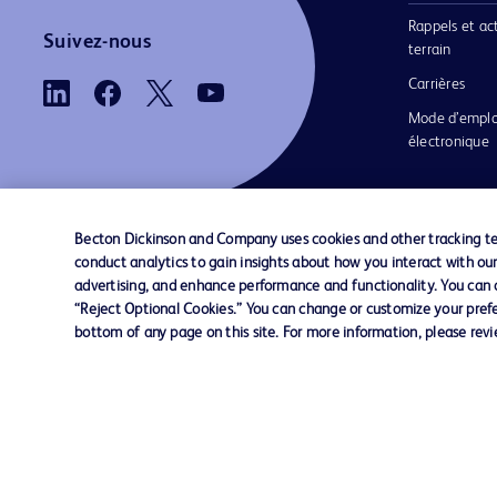
Rappels et ac
Suivez-nous
terrain
Carrières
Mode d’emplo
électronique
Becton Dickinson and Company uses cookies and other tracking tec
conduct analytics to gain insights about how you interact with ou
Nous contacter
Préférences en matière de cookies
advertising, and enhance performance and functionality. You can op
“Reject Optional Cookies.” You can change or customize your prefe
bottom of any page on this site. For more information, please rev
© 2026 BD. Tous droits réservés. BD et le log
sont des marques commerciales de Becton, Di
and Company. Toutes les autres marques
appartiennent à leurs propriétaires respectifs.