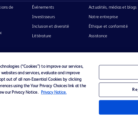
tions de
Événements
Actualités, médias et blogs
Investisseurs
Notre entreprise
Inclusion et diversité
Éthique et conformité
i
Littérature
Assistance
hnologies (“Cookies”) to improve our services,
r websites and services, evaluate and improve
Confidentialité
Conditions d’utilisation
Accessibilit
t out of all non-Essential Cookies by clicking
rences using the Your Privacy Choices link at the
Re
iew our Privacy Notice.
Privacy Notice.
o de BD
ckinson