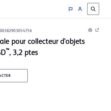
00382903054756
le pour collecteur d'objets
™
BD
, 3,2 ptes
ACTER