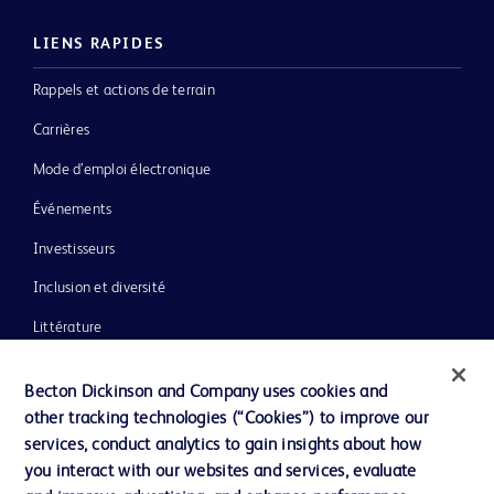
LIENS RAPIDES
Rappels et actions de terrain
Carrières
Mode d’emploi électronique
Événements
Investisseurs
Inclusion et diversité
Littérature
Actualités, médias et blogs
Becton Dickinson and Company uses cookies and
Notre entreprise
other tracking technologies (“Cookies”) to improve our
services, conduct analytics to gain insights about how
Éthique et conformité
you interact with our websites and services, evaluate
Assistance