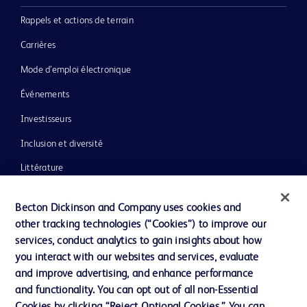
Rappels et actions de terrain
Carrières
Mode d’emploi électronique
Événements
Investisseurs
Inclusion et diversité
Littérature
Actualités, médias et blogs
Becton Dickinson and Company uses cookies and
Notre entreprise
other tracking technologies (“Cookies”) to improve our
services, conduct analytics to gain insights about how
Éthique et conformité
you interact with our websites and services, evaluate
Assistance
and improve advertising, and enhance performance
and functionality. You can opt out of all non-Essential