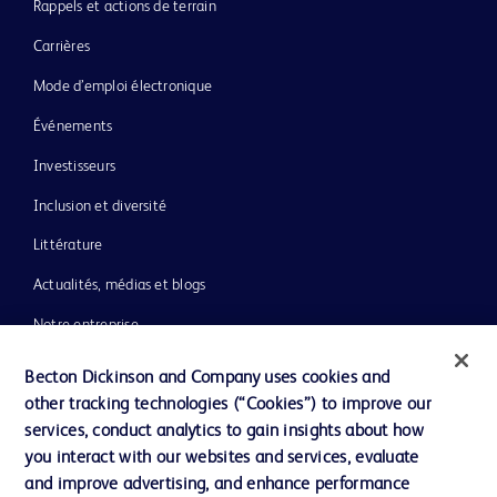
Rappels et actions de terrain
Carrières
Mode d’emploi électronique
Événements
Investisseurs
Inclusion et diversité
Littérature
Actualités, médias et blogs
Notre entreprise
Éthique et conformité
Becton Dickinson and Company uses cookies and
other tracking technologies (“Cookies”) to improve our
Assistance
services, conduct analytics to gain insights about how
you interact with our websites and services, evaluate
and improve advertising, and enhance performance
Nous contacter