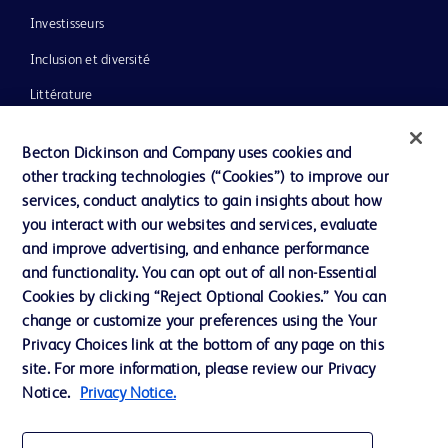
Investisseurs
Inclusion et diversité
Littérature
Actualités, médias et blogs
Becton Dickinson and Company uses cookies and
Notre entreprise
other tracking technologies (“Cookies”) to improve our
services, conduct analytics to gain insights about how
Éthique et conformité
you interact with our websites and services, evaluate
Assistance
and improve advertising, and enhance performance
and functionality. You can opt out of all non-Essential
Cookies by clicking “Reject Optional Cookies.” You can
Nous contacter
change or customize your preferences using the Your
Privacy Choices link at the bottom of any page on this
Préférences en matière de cookies
site. For more information, please review our Privacy
Confidentialité
Notice.
Privacy Notice.
Conditions d’utilisation