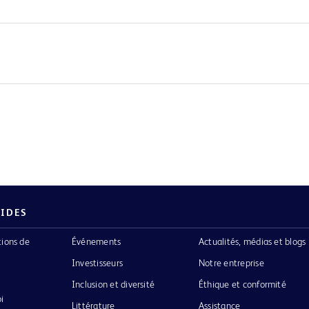
PIDES
tions de
Événements
Actualités, médias et blogs
Investisseurs
Notre entreprise
Inclusion et diversité
Éthique et conformité
i
Littérature
Assistance