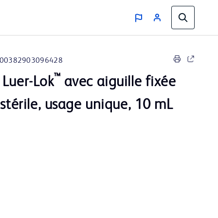
00382903096428
™
 Luer-Lok
avec aiguille fixée
 stérile, usage unique, 10 mL