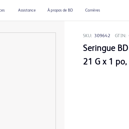
ces
Assistance
À propos de BD
Carrières
SKU:
309642
GTIN:
Seringue BD
21 G x 1 po,