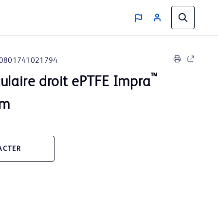
0801741021794
™
ulaire droit ePTFE Impra
cm
ACTER