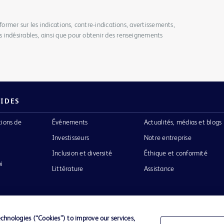
former sur les indications, contre-indications, avertissements,
 indésirables, ainsi que pour obtenir des renseignements
PIDES
tions de
Événements
Actualités, médias et blogs
Investisseurs
Notre entreprise
Inclusion et diversité
Éthique et conformité
i
Littérature
Assistance
hnologies (“Cookies”) to improve our services,