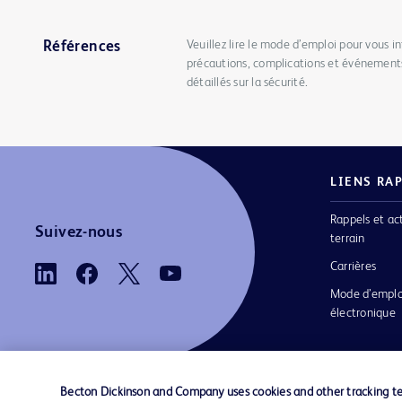
Veuillez lire le mode d’emploi pour vous in
Références
précautions, complications et événements
détaillés sur la sécurité.
LIENS RA
Rappels et ac
Suivez-nous
terrain
Carrières
Mode d’emplo
électronique
Becton Dickinson and Company uses cookies and other tracking tec