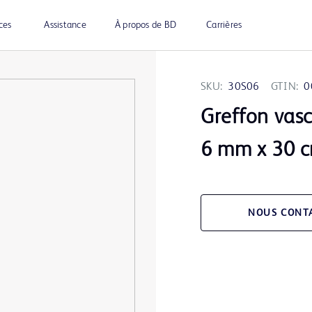
ces
Assistance
À propos de BD
Carrières
SKU:
30S06
GTIN:
0
Greffon vasc
6 mm x 30 
NOUS CONT