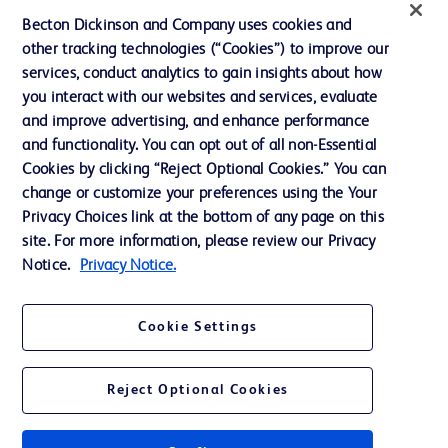
Actualités, médias et blogs
Becton Dickinson and Company uses cookies and
Notre entreprise
other tracking technologies (“Cookies”) to improve our
services, conduct analytics to gain insights about how
Éthique et conformité
you interact with our websites and services, evaluate
Assistance
and improve advertising, and enhance performance
and functionality. You can opt out of all non-Essential
Cookies by clicking “Reject Optional Cookies.” You can
Nous contacter
change or customize your preferences using the Your
Privacy Choices link at the bottom of any page on this
Préférences en matière de cookies
site. For more information, please review our Privacy
Confidentialité
Notice.
Privacy Notice.
Conditions d’utilisation
Cookie Settings
Accessibilité du site Web
Reject Optional Cookies